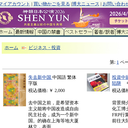
マイアカウント
|
買い物かごを見る
|
博大ニュース
|
お問い合わ
ホーム
ビジネス・投資
第:
1
ページ
失去新中国
中国語 繁体
投資中
字版
陷阱
中
税込価格: ￥ 2,000
税込価格:
去中国之前，是希望资本
背景簡
主义能将中国改造成自由
化工博
民主社会，成为一个新中
FRP行
国。的确在上海等地大厦
前往大陸
林立，表面