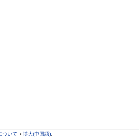
について
. •
博大(中国語)
.