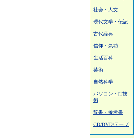
社会・人文
現代文学・伝記
古代経典
信仰・気功
生活百科
芸術
自然科学
パソコン・IT技
術
辞書・参考書
CD/DVD/テープ