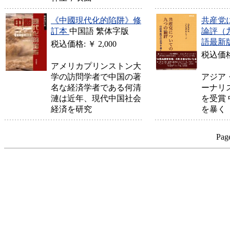
《中國現代化的陷阱》修
共産党
訂本
中国語 繁体字版
論評（
語最新
税込価格: ￥ 2,000
税込価格:
アメリカプリンストン大
学の訪問学者で中国の著
アジア
名な経済学者である何清
ーナリ
漣は近年、現代中国社会
を受賞
経済を研究
を暴く
Pag