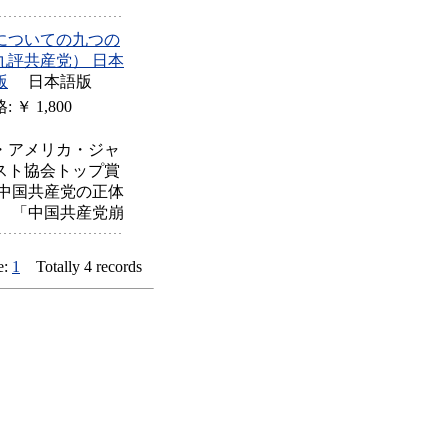
についての九つの
九評共産党） 日本
版
日本語版
 ￥ 1,800
・アメリカ・ジャ
スト協会トップ賞
 中国共産党の正体
 「中国共産党崩
e:
1
Totally 4 records