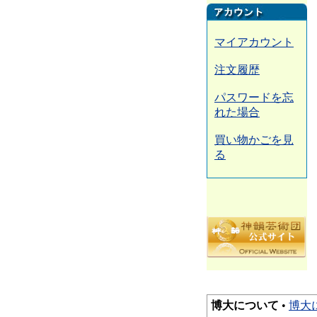
マイアカウント
注文履歴
パスワードを忘
れた場合
買い物かごを見
る
博大について
•
博大