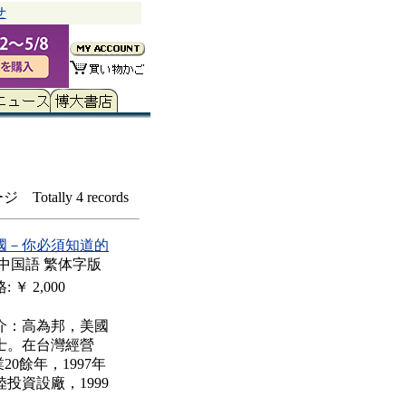
せ
 Totally 4 records
國－你必須知道的
国語 繁体字版
 ￥ 2,000
介：高為邦，美國
士。在台灣經營
業20餘年，1997年
投資設廠，1999