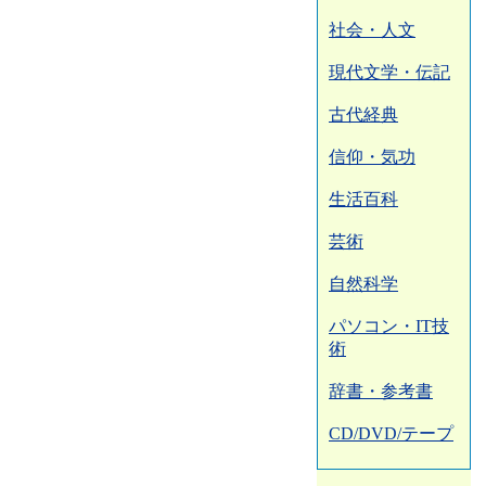
社会・人文
現代文学・伝記
古代経典
信仰・気功
生活百科
芸術
自然科学
パソコン・IT技
術
辞書・参考書
CD/DVD/テープ