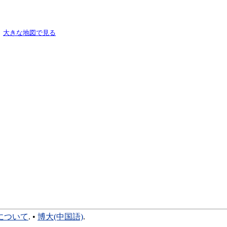
大きな地図で見る
について
. •
博大(中国語)
.