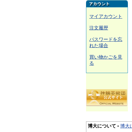
マイアカウント
注文履歴
パスワードを忘
れた場合
買い物かごを見
る
博大について
•
博大