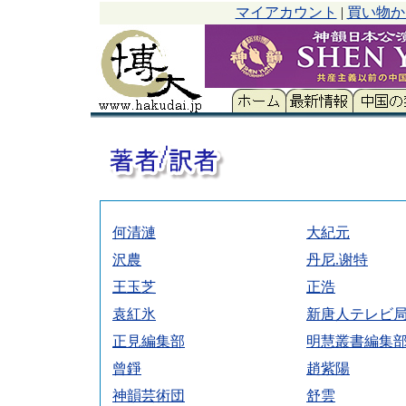
マイアカウント
|
買い物か
何清漣
大紀元
沢農
丹尼.谢特
王玉芝
正浩
袁紅氷
新唐人テレビ
正見編集部
明慧叢書編集
曾錚
趙紫陽
神韻芸術団
舒雲