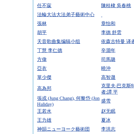
任不寐
陳桂棣 吳春桃
法輪大法大法弟子藝術中心
張林
章怡和
胡平
李德 舒雲
天音歌曲集编辑小组
依森古特曼 译者
丁慧 李仁德
辛灝年
方偉
司馬璐
亞衣
曉沖
單少傑
高智晟
克里夫‧巴克斯特
高為邦
者:譚 平
張戎 (Jung Chang), 何黎岱 (Jon
盛雪
Haliday)
王若水
赵无眠
王力雄
夏冰
神韻ニューヨーク藝術団
李洪志