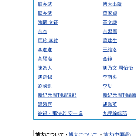
廖亦武
博大出版
廖亦武
齊家貞
陳曦 文征
高文謙
余杰
余習廣
馬玲 李銘
蕭建生
李進進
王維洛
高耀潔
金鐘
陳為人
胡乃文 周怡怡
遇羅錦
李南央
劉國凱
李劼
新纪元周刊编辑部
新紀元周刊編
溫嬪容
胡喬英
彼得・那法若 安一鳴
九評編輯部
博大について
•
博大について
. •
博大(中国語)
.