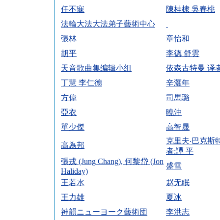
任不寐
陳桂棣 吳春桃
法輪大法大法弟子藝術中心
張林
章怡和
胡平
李德 舒雲
天音歌曲集编辑小组
依森古特曼 译者
丁慧 李仁德
辛灝年
方偉
司馬璐
亞衣
曉沖
單少傑
高智晟
克里夫‧巴克斯特
高為邦
者:譚 平
張戎 (Jung Chang), 何黎岱 (Jon
盛雪
Haliday)
王若水
赵无眠
王力雄
夏冰
神韻ニューヨーク藝術団
李洪志