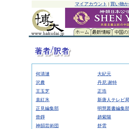
マイアカウント
|
買い物か
何清漣
大紀元
沢農
丹尼.谢特
王玉芝
正浩
袁紅氷
新唐人テレビ
正見編集部
明慧叢書編集
曾錚
趙紫陽
神韻芸術団
舒雲