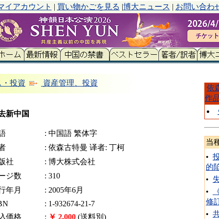
マイアカウント
|
買い物かごを見る
|
博大ニュース
|
お問い合わ
ス・投資
資産管理、投資
依
作
去新中国
語
: 中国語 繁体字
当
者
: 依森古特曼 译者: 丁柯
•
版社
: 博大株式会社
的
ージ数
: 310
•
行年月
: 2005年6月
•
修
BN
: 1-932674-21-7
•
込価格
:
￥ 2,000
(送料別)