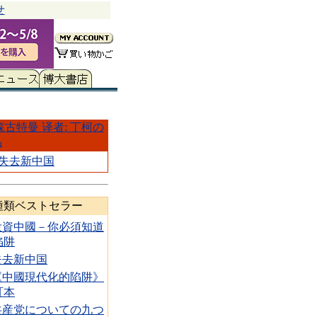
せ
森古特曼 译者: 丁柯の
品
失去新中国
種類ベストセラー
投資中國－你必須知道
陷阱
失去新中国
《中國現代化的陷阱》
訂本
共産党についての九つ