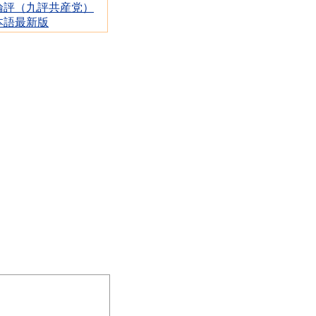
論評（九評共産党）
本語最新版