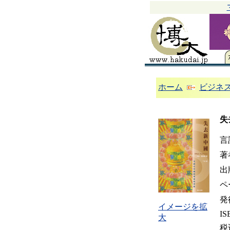
ホーム
ビジネ
失
言
著
出
ペ
発
イメージを拡
IS
大
税