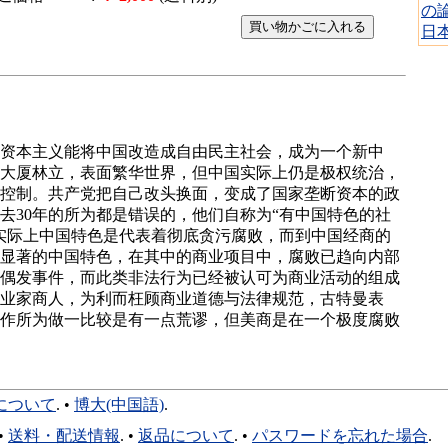
の
日
资本主义能将中国改造成自由民主社会，成为一个新中
大厦林立，表面繁华世界，但中国实际上仍是极权统治，
控制。共产党把自己改头换面，变成了国家垄断资本的政
去30年的所为都是错误的，他们自称为“有中国特色的社
实际上中国特色是代表着彻底贪污腐败，而到中国经商的
显著的中国特色，在其中的商业项目中，腐败已趋向内部
偶发事件，而此类非法行为已经被认可为商业活动的组成
业家商人，为利而枉顾商业道德与法律规范，古特曼表
作所为做一比较是有一点荒谬，但美商是在一个极度腐败
について
. •
博大(中国語)
.
•
送料・配送情報
. •
返品について
. •
パスワードを忘れた場合
.